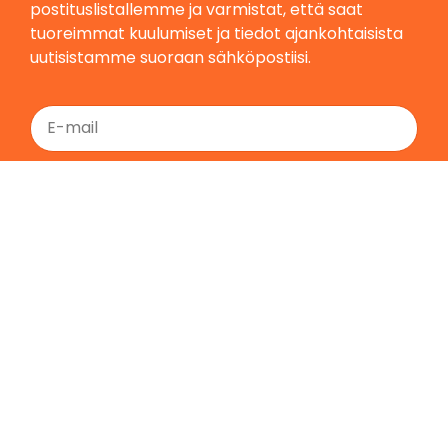
postituslistallemme ja varmistat, että saat
tuoreimmat kuulumiset ja tiedot ajankohtaisista
uutisistamme suoraan sähköpostiisi.
Tilaa
Etusivu
Yritys