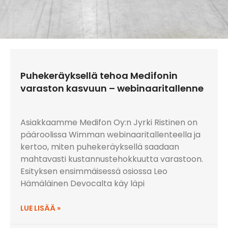
Puhekeräyksellä tehoa Medifonin
varaston kasvuun – webinaaritallenne
Asiakkaamme Medifon Oy:n Jyrki Ristinen on
pääroolissa Wimman webinaaritallenteella ja
kertoo, miten puhekeräyksellä saadaan
mahtavasti kustannustehokkuutta varastoon.
Esityksen ensimmäisessä osiossa Leo
Hämäläinen Devocalta käy läpi
LUE LISÄÄ »