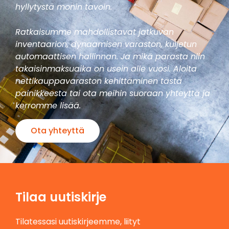
hyllytystä monin tavoin.
Ratkaisumme mahdollistavat jatkuvan
inventaarion, dynaamisen varaston, kuljetun
automaattisen hallinnan. Ja mikä parasta niin
takaisinmaksuaika on usein alle vuosi. Aloita
nettikauppavaraston kehittäminen tästä
painikkeesta tai ota meihin suoraan yhteyttä ja
kerromme lisää.
Ota yhteyttä
Tilaa uutiskirje
Tilatessasi uutiskirjeemme, liityt