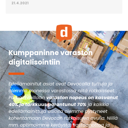
21.4.2021
Kumppaninne varaston
digitalisointiin
Edellämainitut asiat ovat Devocalla tuttuja ja
olemme monessa varastossa niitä ratkaisseet.
Parhaimmillaan
varaston nopeus on kasvanut
40% ja tarkkuus parantunut 70%
ja kaikkia
edellämainittuja asioita olemme pystyneet
kohentamaan Devocan ratkaisujen avulla. Niillä
mm. optimoimme keräystä, vastaanottoa ja