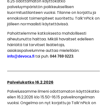
8.25 odottamaton käyttökatko
palveluympäristön poikkeuksellisen
kuormitustilanteen vuoksi. Tilanne on korjattu ja
ennakoivat toimenpiteet suoritettu. Talk’nPick on
jälleen normaalisti käytettävissä.
Pahoittelemme katkoksesta mahdollisesti
aiheutunutta haittaa. Mikäli havaitset edelleen
häiriöitä tai tarvitset lisätietoja,
asiakaspalvelumme auttaa mielellään:
tai puh.
.
info@devoca.fi
044 769 0223
Palvelukatko 16.2.2026
Palvelussamme ilmeni odottamaton käyttökatko
eilen 16.2.2026 klo 15.50–16.15 palvelinongelman
vuoksi. Ongelma on nyt korjattu ja Talk’nPick on