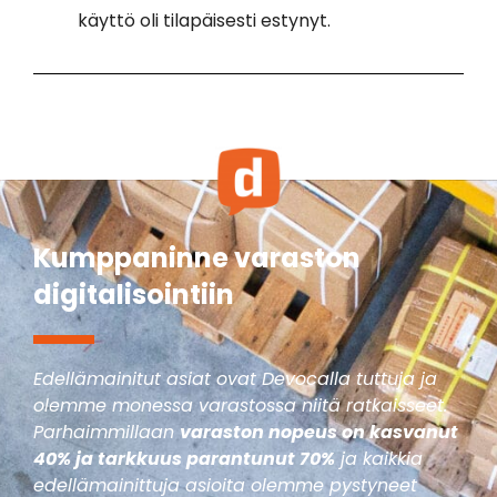
käyttö oli tilapäisesti estynyt.
Kumppaninne varaston
digitalisointiin
Edellämainitut asiat ovat Devocalla tuttuja ja
olemme monessa varastossa niitä ratkaisseet.
Parhaimmillaan
varaston nopeus on kasvanut
40% ja tarkkuus parantunut 70%
ja kaikkia
edellämainittuja asioita olemme pystyneet