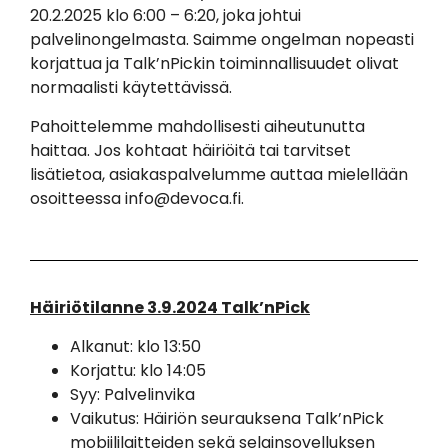
20.2.2025 klo 6:00 – 6:20, joka johtui
palvelinongelmasta. Saimme ongelman nopeasti
korjattua ja Talk’nPickin toiminnallisuudet olivat
normaalisti käytettävissä.
Pahoittelemme mahdollisesti aiheutunutta
haittaa. Jos kohtaat häiriöitä tai tarvitset
lisätietoa, asiakaspalvelumme auttaa mielellään
osoitteessa info@devoca.fi.
Häiriötilanne 3.9.2024 Talk’nPick
Alkanut: klo 13:50
Korjattu: klo 14:05
Syy: Palvelinvika
Vaikutus: Häiriön seurauksena Talk’nPick
mobiililaitteiden sekä selainsovelluksen