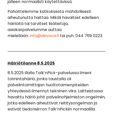
jälleen normaalisti käytettävissä.
Pahoittelemme katkoksesta mahdollisesti
aiheutunutta haittaa. Mikäli havaitset edelleen
häiriöitä tai tarvitset lisätietoja,
asiakaspalvelumme auttaa
mielellään:
info@devoca.fi
tai puh. 044 769 0223.
Häiriötilanne 8.5.2025
8.5.2025 illalla Talk’nPick-palvelussa ilmeni
toimintahäiriö, jonka taustalla oli
palvelintoimittajan huoltotoimenpiteiden
yhteydessä ilmennyt tekninen vika. Laitteistossa
havaittu häiriö johti palvelinohjelmiston ongelmiin,
jotka edelleen aiheuttivat reititysongelman ja
estivät tiedonsiirron Talk’nPickiin normaalilla