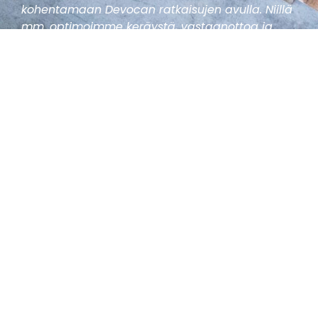
kohentamaan Devocan ratkaisujen avulla. Niillä
mm. optimoimme keräystä, vastaanottoa ja
hyllytystä monin tavoin.
Ratkaisumme mahdollistavat jatkuvan
inventaarion, dynaamisen varaston, kuljetun
automaattisen hallinnan. Ja mikä parasta niin
takaisinmaksuaika on usein alle vuosi. Aloita
nettikauppavaraston kehittäminen tästä
painikkeesta tai ota meihin suoraan yhteyttä ja
kerromme lisää.
Ota yhteyttä