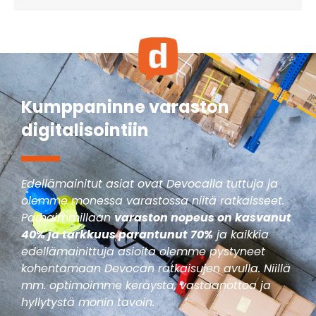
Kumppaninne varaston
digitalisointiin
Edellämainitut asiat ovat Devocalla tuttuja ja
olemme monessa varastossa niitä ratkaisseet.
Parhaimmillaan
varaston nopeus on kasvanut
40% ja tarkkuus parantunut 70%
ja kaikkia
edellämainittuja asioita olemme pystyneet
kohentamaan Devocan ratkaisujen avulla. Niillä
mm. optimoimme keräystä, vastaanottoa ja
hyllytystä monin tavoin.