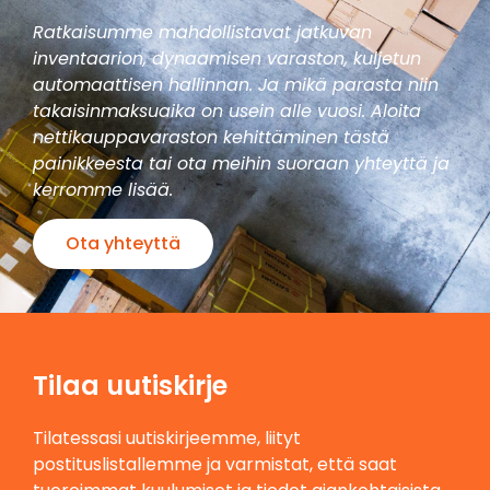
Ratkaisumme mahdollistavat jatkuvan
inventaarion, dynaamisen varaston, kuljetun
automaattisen hallinnan. Ja mikä parasta niin
takaisinmaksuaika on usein alle vuosi. Aloita
nettikauppavaraston kehittäminen tästä
painikkeesta tai ota meihin suoraan yhteyttä ja
kerromme lisää.
Ota yhteyttä
Tilaa uutiskirje
Tilatessasi uutiskirjeemme, liityt
postituslistallemme ja varmistat, että saat