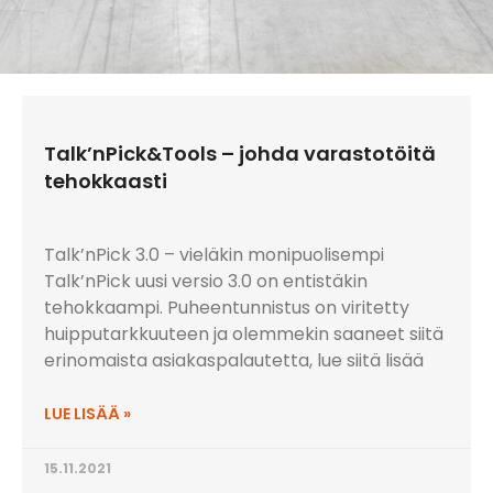
Talk’nPick&Tools – johda varastotöitä
tehokkaasti
Talk’nPick 3.0 – vieläkin monipuolisempi
Talk’nPick uusi versio 3.0 on entistäkin
tehokkaampi. Puheentunnistus on viritetty
huipputarkkuuteen ja olemmekin saaneet siitä
erinomaista asiakaspalautetta, lue siitä lisää
LUE LISÄÄ »
15.11.2021