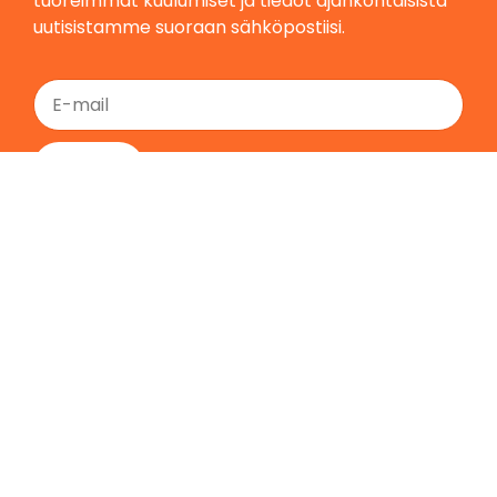
tuoreimmat kuulumiset ja tiedot ajankohtaisista
uutisistamme suoraan sähköpostiisi.
Tilaa
Etusivu
Yritys
Ota yhteyttä