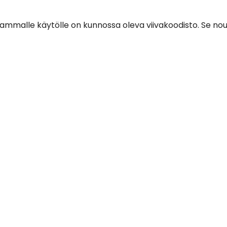
ammalle käytölle on kunnossa oleva viivakoodisto. Se nou
nne varaston digitalisointi