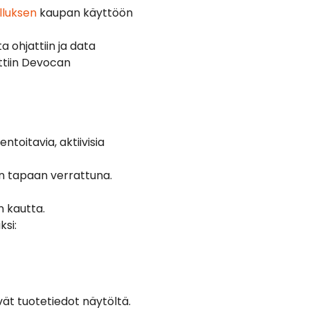
lluksen
kaupan käyttöön
 ohjattiin ja data
ettiin Devocan
toitavia, aktiivisia
n tapaan verrattuna.
n kautta.
ksi:
vät tuotetiedot näytöltä.