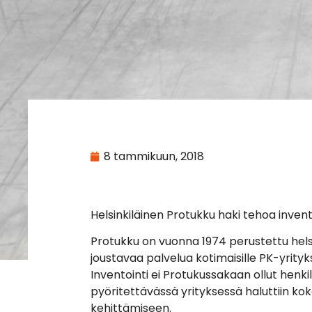
8 tammikuun, 2018
Helsinkiläinen Protukku haki tehoa inven
Protukku on vuonna 1974 perustettu helsin
joustavaa palvelua kotimaisille PK-yrityksi
Inventointi ei Protukussakaan ollut henk
pyöritettävässä yrityksessä haluttiin ko
kehittämiseen.