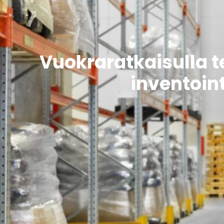
Vuokraratkaisulla 
inventoint