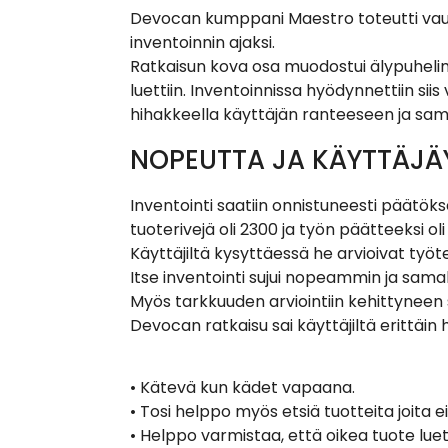
Devocan kumppani Maestro toteutti va
inventoinnin ajaksi.
Ratkaisun kova osa muodostui älypuhelime
luettiin. Inventoinnissa hyödynnettiin si
hihakkeella käyttäjän ranteeseen ja sam
NOPEUTTA JA KÄYTTÄJÄ
Inventointi saatiin onnistuneesti päätök
tuoterivejä oli 2300 ja työn päätteeksi ol
Käyttäjiltä kysyttäessä he arvioivat t
Itse inventointi sujui nopeammin ja samal
Myös tarkkuuden arviointiin kehittyneen s
Devocan ratkaisu sai käyttäjiltä erittäin
• Kätevä kun kädet vapaana.
• Tosi helppo myös etsiä tuotteita joita ei
• Helppo varmistaa, että oikea tuote luet