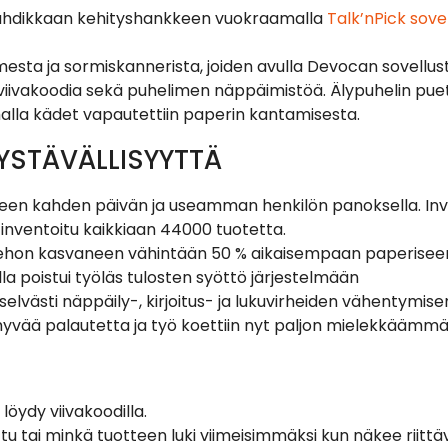
uhdikkaan kehityshankkeen vuokraamalla
Talk’nPick sove
sta ja sormiskannerista, joiden avulla Devocan sovellusta
is viivakoodia sekä puhelimen näppäimistöä. Älypuhelin pu
alla kädet vapautettiin paperin kantamisesta.
YSTÄVÄLLISYYTTÄ
seen kahden päivän ja useamman henkilön panoksella. Inven
i inventoitu kaikkiaan 44000 tuotetta.
yötehon kasvaneen vähintään 50 % aikaisempaan paperisee
la poistui työläs tulosten syöttö järjestelmään
elvästi näppäily-, kirjoitus- ja lukuvirheiden vähentymise
 hyvää palautetta ja työ koettiin nyt paljon mielekkäämmä
 löydy viivakoodilla.
tu tai minkä tuotteen luki viimeisimmäksi kun näkee riittä