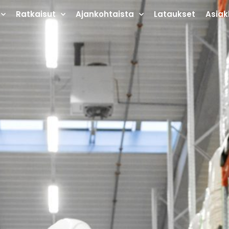
Ratkaisut
Ajankohtaista
Lataukset
Asiak