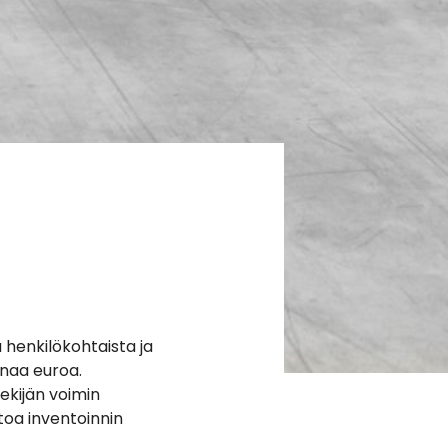
 henkilökohtaista ja
oonaa euroa.
ekijän voimin
toa inventoinnin