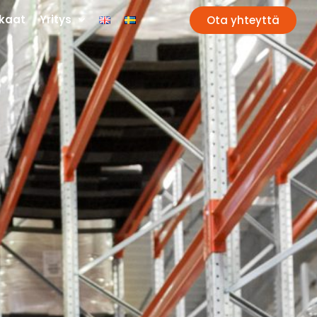
kaat
Yritys
Ota yhteyttä