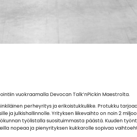
tointiin vuokraamalla Devocan Talk’nPickin Maestrolta.
kiläinen perheyritys ja erikoistukkuliike. Protukku tarjoaa
lle ja julkishallinnolle. Yrityksen liikevaihto on noin 2 milj
ilökunnan työlistalla suosituimmasta päästä. Kuuden työnt
keilla nopeaa ja pienyrityksen kukkarolle sopivaa vaihtoeh