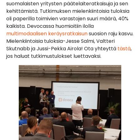
suomalaisten yritysten päätelaiteratkaisuja ja sen
kehittämistä. Tutkimuksen mielenkiintoisia tuloksia
oli paperilla toimivien varastojen suuri määrä, 40%
kaikista. Devocassa huomioitiin ilolla
multimodaalisen keräysratkaisun
suosion raju kasvu.
Mielenkiintoisia tuloksia-Jesse Salmi, Valtteri
Skutnabb ja Jussi-Pekka Airola! Ota yhteyttä
tästä
,
jos haluat tutkimustulokset luettavaksi.