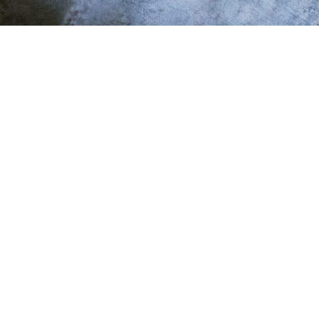
Tilaa uutiskirje
Tilatessasi uutiskirjeemme, liityt