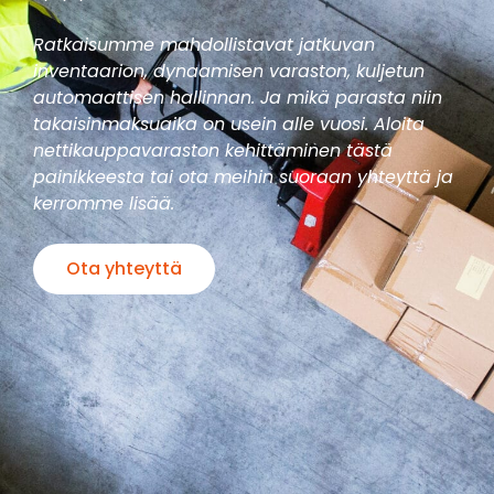
Ratkaisumme mahdollistavat jatkuvan
inventaarion, dynaamisen varaston, kuljetun
automaattisen hallinnan. Ja mikä parasta niin
takaisinmaksuaika on usein alle vuosi. Aloita
nettikauppavaraston kehittäminen tästä
painikkeesta tai ota meihin suoraan yhteyttä ja
kerromme lisää.
Ota yhteyttä