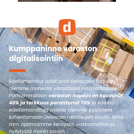
Kumppaninne varaston
digitalisointiin
Edellämainitut asiat ovat Devocalla tuttuja ja
olemme monessa varastossa niitä ratkaisseet.
Parhaimmillaan
varaston nopeus on kasvanut
40% ja tarkkuus parantunut 70%
ja kaikkia
edellämainittuja asioita olemme pystyneet
kohentamaan Devocan ratkaisujen avulla. Niillä
mm. optimoimme keräystä, vastaanottoa ja
hyllytystä monin tavoin.