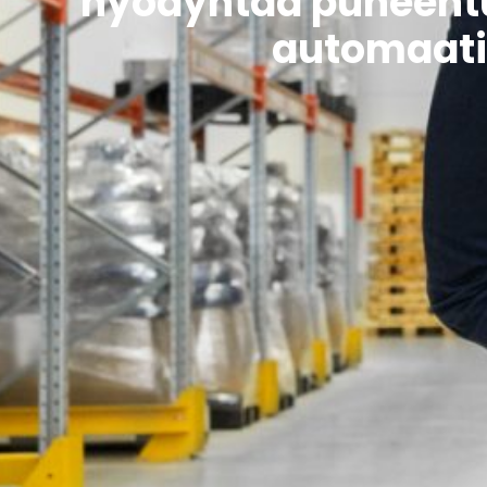
hyödyntää puheentu
automaati