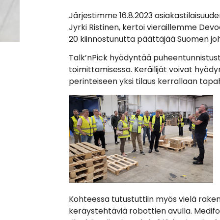
Järjestimme 16.8.2023 asiakastilaisuud
Jyrki Ristinen, kertoi vieraillemme Devo
20 kiinnostunutta päättäjää Suomen johta
Talk’nPick hyödyntää puheentunnistusta
toimittamisessa. Keräilijät voivat hyö
perinteiseen yksi tilaus kerrallaan tap
Kohteessa tutustuttiin myös vielä rake
keräystehtäviä robottien avulla. Medifo