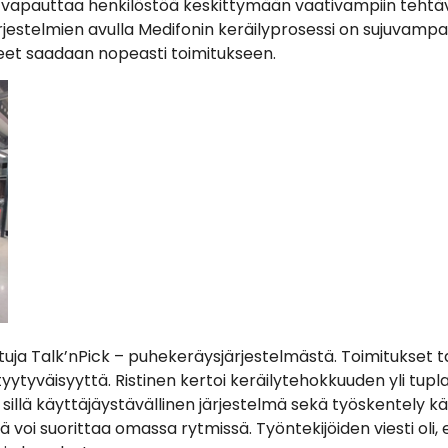
ä vapauttaa henkilöstöä keskittymään vaativampiin tehtävi
järjestelmien avulla Medifonin keräilyprosessi on sujuva
eet saadaan nopeasti toimitukseen.
uja Talk’nPick – puhekeräysjärjestelmästä. Toimitukset t
ytyväisyyttä. Ristinen kertoi keräilytehokkuuden yli tup
sillä käyttäjäystävällinen järjestelmä sekä työskentely k
tä voi suorittaa omassa rytmissä. Työntekijöiden viesti oli