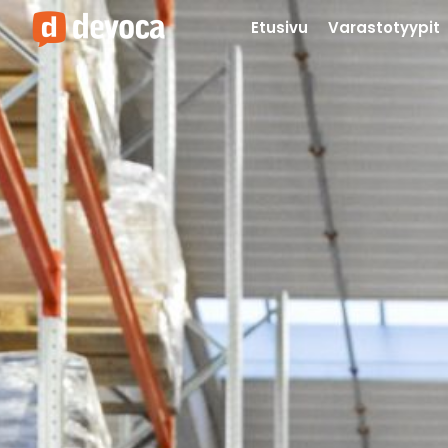
Etusivu
Varastotyypit