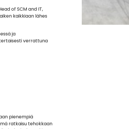
Head of SCM and IT,
kaiken kaikkiaan lähes
essä ja
ertaisesti verrattuna
amaan pienempiä
 tämä ratkaisu tehokkaan