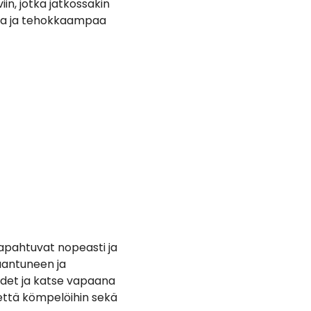
in, jotka jatkossakin
mpaa ja tehokkaampaa
apahtuvat nopeasti ja
laantuneen ja
ädet ja katse vapaana
, että kömpelöihin sekä