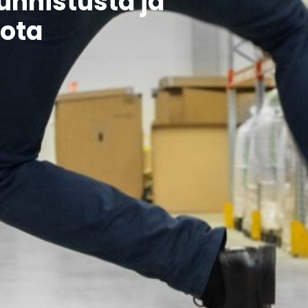
nnistusta ja
ota