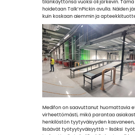
tilankäyttönsä vuoksi oli järkevin. Täm
hoidetaan Talk’nPickin avulla. Näiden 
kuin koskaan aiemmin ja apteekkituott
Medifon on saavuttanut huomattavia et
virheettömästi, mikä parantaa asiakasty
henkilöstön tyytyväisyyden kasvaneen, 
lisäävät työtyytyväisyyttä – lisäksi työ