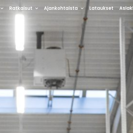
Ratkaisut
Ajankohtaista
Lataukset
Asiak