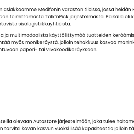
en asiakkaamme Medifonin varaston tiloissa, jossa heidän 
can toimittamasta Talk’nPick järjestelmästä. Paikalla oli 
vista sisälogistiikkayhtiöistä.
 ja multimodaalista käyttöliittymää tuotteiden keräämis
dyntää myös monikeräystä, jolloin tehokkuus kasvaa monink
ahtuvaan paperi- tai viivakoodikeräykseen.
nteilla olevaan Autostore järjestelmään, joka tulee hoit
n tarvitsi kovan kasvun vuoksi lisää kapasiteettia jolloin