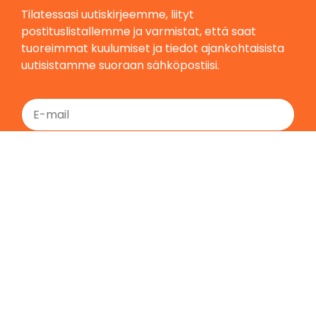
Tilatessasi uutiskirjeemme, liityt
postituslistallemme ja varmistat, että saat
tuoreimmat kuulumiset ja tiedot ajankohtaisista
uutisistamme suoraan sähköpostiisi.
Tilaa
Etusivu