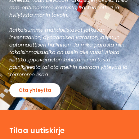
kohentamaan Devocan ratkaisujen avulla. Niillä
mm. optimoimme keräystä, vastaanottoa ja
hyllytystä monin tavoin.
Ratkaisumme mahdollistavat jatkuvan
inventaarion, dynaamisen varaston, kuljetun
automaattisen hallinnan. Ja mikä parasta niin
takaisinmaksuaika on usein alle vuosi. Aloita
nettikauppavaraston kehittäminen tästä
painikkeesta tai ota meihin suoraan yhteyttä ja
kerromme lisää.
Ota yhteyttä
Tilaa uutiskirje