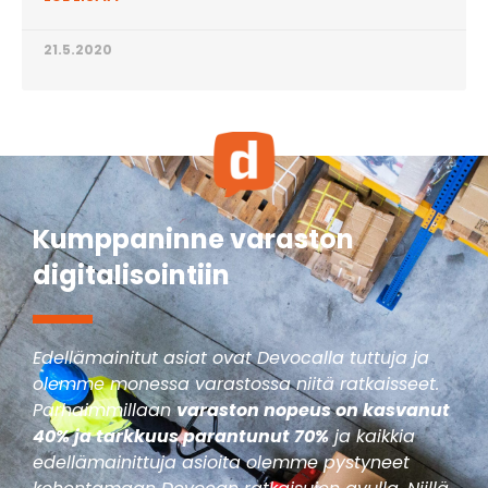
21.5.2020
Kumppaninne varaston
digitalisointiin
Edellämainitut asiat ovat Devocalla tuttuja ja
olemme monessa varastossa niitä ratkaisseet.
Parhaimmillaan
varaston nopeus on kasvanut
40% ja tarkkuus parantunut 70%
ja kaikkia
edellämainittuja asioita olemme pystyneet