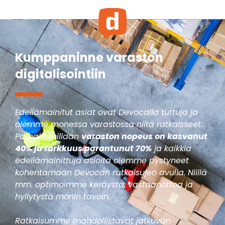
Kumppaninne varaston
digitalisointiin
Edellämainitut asiat ovat Devocalla tuttuja ja
olemme monessa varastossa niitä ratkaisseet.
Parhaimmillaan
varaston nopeus on kasvanut
40% ja tarkkuus parantunut 70%
ja kaikkia
edellämainittuja asioita olemme pystyneet
kohentamaan Devocan ratkaisujen avulla. Niillä
mm. optimoimme keräystä, vastaanottoa ja
hyllytystä monin tavoin.
Ratkaisumme mahdollistavat jatkuvan