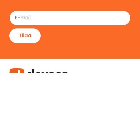
Tilaa
Etusivu
Yritys
Ota yhteyttä