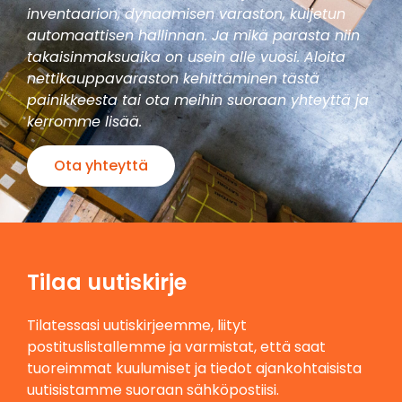
inventaarion, dynaamisen varaston, kuljetun
automaattisen hallinnan. Ja mikä parasta niin
takaisinmaksuaika on usein alle vuosi. Aloita
nettikauppavaraston kehittäminen tästä
painikkeesta tai ota meihin suoraan yhteyttä ja
kerromme lisää.
Ota yhteyttä
Tilaa uutiskirje
Tilatessasi uutiskirjeemme, liityt
postituslistallemme ja varmistat, että saat
tuoreimmat kuulumiset ja tiedot ajankohtaisista
uutisistamme suoraan sähköpostiisi.