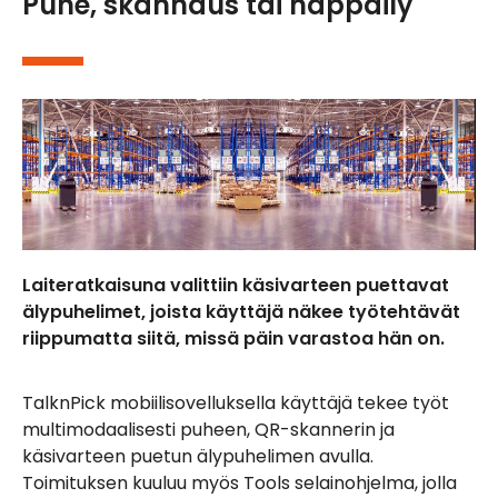
Puhe, skannaus tai näppäily
Laiteratkaisuna valittiin käsivarteen puettavat
älypuhelimet, joista käyttäjä näkee työtehtävät
riippumatta siitä, missä päin varastoa hän on.
TalknPick mobiilisovelluksella käyttäjä tekee työt
multimodaalisesti puheen, QR-skannerin ja
käsivarteen puetun älypuhelimen avulla.
Toimituksen kuuluu myös Tools selainohjelma, jolla