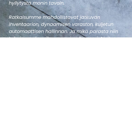
hyllytystä monin tavoin.
Ratkaisumme mahdollistavat jatkuvan
inventaarion, dynaamisen varaston, kuljetun
automaattisen hallinnan. Ja mikä parasta niin
takaisinmaksuaika on usein alle vuosi. Aloita
nettikauppavaraston kehittäminen tästä
painikkeesta tai ota meihin suoraan yhteyttä ja
kerromme lisää.
Ota yhteyttä