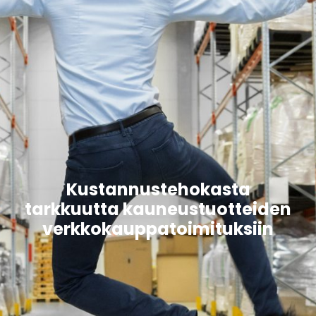
Kustannustehokasta
tarkkuutta kauneustuotteiden
verkkokauppatoimituksiin