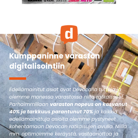
Kumppaninne varaston
digitalisointiin
Edellämainitut asiat ovat Devocalla tuttuja ja
olemme monessa varastossa niitä ratkaisseet.
Parhaimmillaan
varaston nopeus on kasvanut
40% ja tarkkuus parantunut 70%
ja kaikkia
edellämainittuja asioita olemme pystyneet
kohentamaan Devocan ratkaisujen avulla. Niillä
mm. optimoimme keräystä, vastaanottoa ja