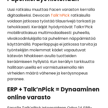
Uusi ratkaisu muuttaa Facen varaston kerralla
digitaaliseksi. Devocan
Talk’nPick
ratkaisulla
voidaan jatkossa työstää tilausrivejä tarkasti ja
tehokkaasti. Kerääjät hyödyntävät Talkn’Pick
mobiiliratkaisua multimodaalisesti: puheella,
viivakoodinlukijalla tai puhelimen näppäimistöä
käyttämällä. Paperilappuja ei jatkossa tarvita ja
työntekijän molemmat kädet vapautuvat
kätevän hihakkeen avulla tuotteiden
keräämiseen hyllyistä. Kun keräilyn tarkkuutta
hallitaan useilla eri varmistuskeinoilla niin
virheiden määrä vähenee ja keräysnopeus
paranee.
ERP + Talk’nPick = Dynaaminen
online varasto
Facella Talk’nPick integroidaan Odoo 14 ERP-