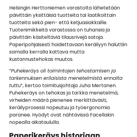
Helsingin Herttoniemen varastolta lähetetään
päivittäin yksittäisiä tuotteita tai laatikoittain
tuotteita sekä pien- että ketjuasiakkaille.
Tuotenimikkeitä varastossa on tuhansia ja
päivittäin käsiteltäviä tilausrivejä satoja.
Paperipohjaisesti hoidettavaan keräilyyn haluttiin
samalla kerralla kattava mutta
kustannustehokas muutos.
”
Puhekeräys oli toimintojen tehostamisen ja
tarkennuksen erilaisista menetelmistä ennalta
tuttu
”, kertoo toimitusjohtaja Juha Mertanen.
Puhekeräys on tehokas ja tarkka menetelmä,
virheiden määrä pienenee merkittävästi,
keräilyprosessi nopeutuu ja työergonomia
paranee. Hyödyt ovat nähtävissä Facellakin
nopealla aikataululla.
Paperikeräys historiaan